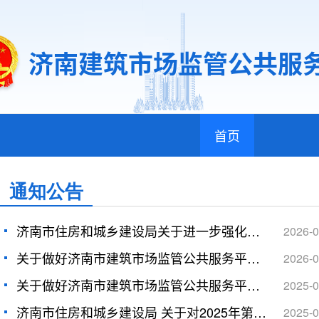
济南建筑市场监管公共服
首页
通知公告
济南市住房和城乡建设局关于进一步强化济南市建筑市场监管公共服务平台信息归集及应用的通知
2026-0
关于做好济南市建筑市场监管公共服务平台信息归集管理工作的通知
2026-0
关于做好济南市建筑市场监管公共服务平台信息归集管理工作的通知
2025-0
济南市住房和城乡建设局 关于对2025年第一批建筑施工企业安全生产管理人员新取证考试合格人员名单进行公示的通知
2025-0