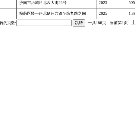
济南市历城区北园大街26号
2025
595
槐荫区经一路北侧纬六路至纬九路之间
2025
1.3
转的页数:
跳转
一共188页，当前第1页