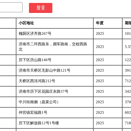
小区地址
年度
期
槐荫区济齐路267号
2025
101
济南市二环西路东，拥军路南，交校西路
2025
5.3
北
历下区历山路146号
2025
122
济南市天桥区无影山中路121号
2025
391
天桥区西泺河路212号
2025
712
济南市历下区花园庄东路37号
2025
342
中川街南侧（蔬菜公司）
2025
370
仲宫镇宏福路1号
2025
602
历下区解放路12号1号楼
2025
718