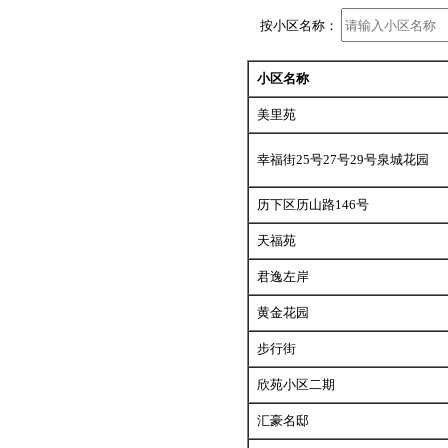
按小区名称：
小区名称
美里苑
幸福街25号27号29号泉城花园
历下区历山路146号
天福苑
君逸左岸
黄金花园
步行街
欣苑小区二期
汇豪名邸