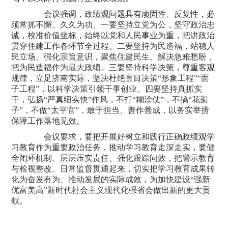
会议强调，政绩观问题具有顽固性、反复性，必
须常抓不懈、久久为功。一要坚持立党为公，坚守政治忠
诚，校准价值坐标，始终以党和人民事业为重，把讲政治
贯穿住建工作各环节全过程。二要坚持为民造福，站稳人
民立场、强化宗旨意识，聚焦住建民生、解决急难愁盼，
把为民造福作为最大政绩。三要坚持科学决策，尊重客观
规律，立足济南实际，坚决杜绝盲目决策“形象工程”“面
子工程”，以科学决策引领干事创业。四要坚持真抓实
干，弘扬“严真细实快”作风，不打“糊涂仗”，不搞“花架
子”，不做“太平官”，敢于担当、善作善成，以务实举措
保障工作落地见效。
会议要求，要把开展好树立和践行正确政绩观学
习教育作为重要政治任务，推动学习教育走深走实，要健
全闭环机制、层层压实责任、强化跟踪问效，把警示教育
与检视整改、日常监督贯通起来，切实把学习教育成果转
化为奋发有为、推动发展的实际成效，为加快建设“强新
优富美高”新时代社会主义现代化强省会做出新的更大贡
献。