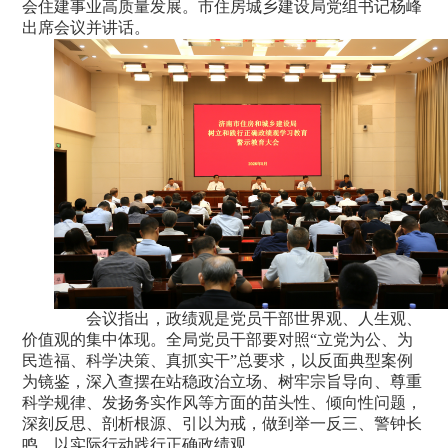
会住建事业高质量发展。市住房城乡建设局党组书记杨峰
出席会议并讲话。
会议指出，政绩观是党员干部世界观、人生观、
价值观的集中体现。全局党员干部要对照“立党为公、为
民造福、科学决策、真抓实干”总要求，以反面典型案例
为镜鉴，深入查摆在站稳政治立场、树牢宗旨导向、尊重
科学规律、发扬务实作风等方面的苗头性、倾向性问题，
深刻反思、剖析根源、引以为戒，做到举一反三、警钟长
鸣，以实际行动践行正确政绩观。