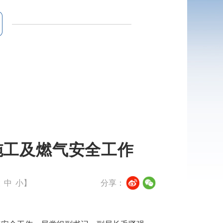
施工及燃气安全工作
大
中
小
】
分享：