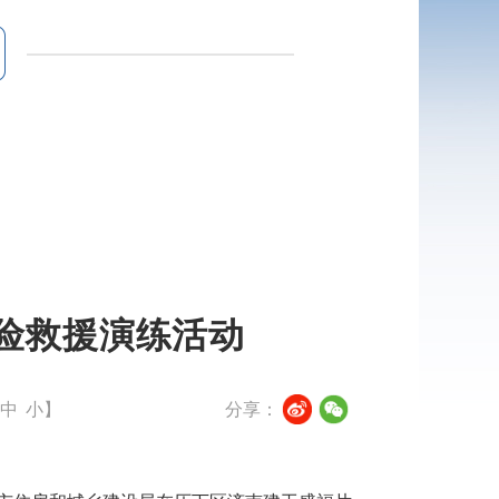
抢险救援演练活动
中
小
】
分享：