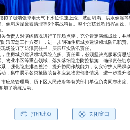
拟了极端强降雨天气下水位快速上涨、坡面坍塌、洪水倒灌等
援、倒塌房屋废墟清理等6个实战科目。整个演练过程指挥高效、
力。
负责人对演练情况进行了现场点评，充分肯定演练成效，并就
年度防汛应急工作方案》，进一步明确住房城乡建设领域防汛职责
表现场签订了防汛责任书，层层压实防汛责任。
住房城乡建设领域风险点多、责任重，必须坚决克服麻痹思想，
屋、物业小区等重点领域，落实落细隐患防控措施，确保责任链
体系，强化隐患排查整治，提升协同作战能力，切实守护人民群
，集中展示各类抢险装备和应急物资储备情况，进一步提升各
应急管理局、历下区人民政府等有关部门单位负责同志出席。各
人参加了演练活动。
打印此页
关闭窗口